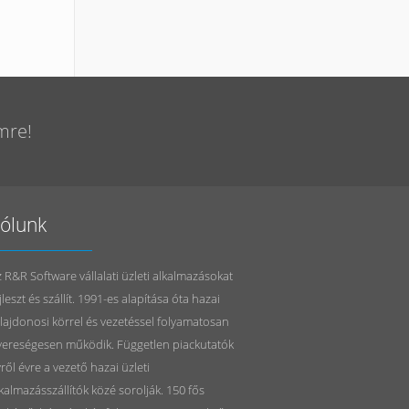
mre!
ólunk
 R&R Software vállalati üzleti alkalmazásokat
jleszt és szállít. 1991-es alapítása óta hazai
lajdonosi körrel és vezetéssel folyamatosan
yereségesen működik. Független piackutatók
ről évre a vezető hazai üzleti
kalmazásszállítók közé sorolják. 150 fős