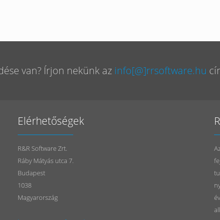
dése van? Írjon nekünk az
info[@]rrsoftware.hu
cí
Elérhetőségek
R
R&R Software Zrt.
Az
Ráby Mátyás utca 7.
fe
Budapest
tu
1038
n
Magyarország
év
al