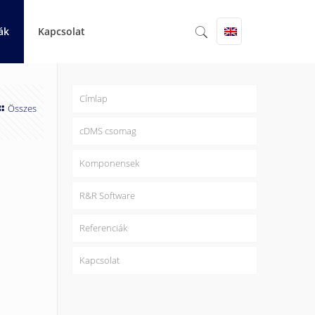
ák
Kapcsolat
Címlap
Összes
cDMS csomag
Komponensek
R&R Software
Referenciák
Kapcsolat