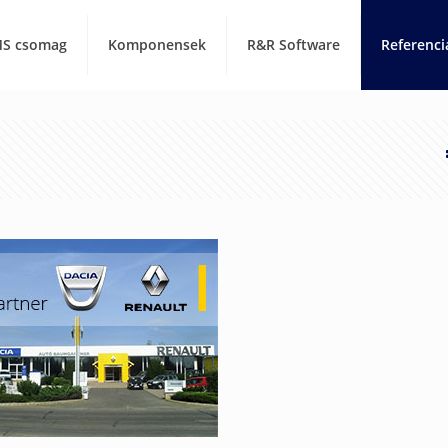
S csomag
Komponensek
R&R Software
Referenci