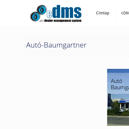
Címlap
cDM
Autó-Baumgartner