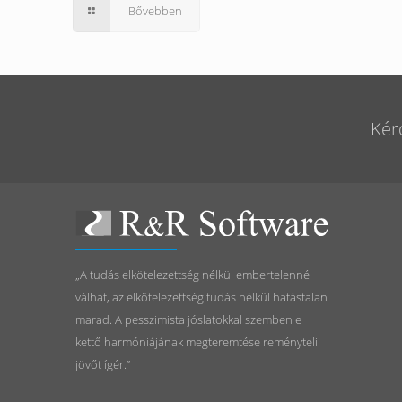
Bővebben
Kér
„A tudás elkötelezettség nélkül embertelenné
válhat, az elkötelezettség tudás nélkül hatástalan
marad. A pesszimista jóslatokkal szemben e
kettő harmóniájának megteremtése reményteli
jövőt ígér.”