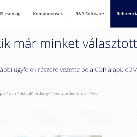
S csomag
Komponensek
R&R Software
Referenci
ik már minket választot
lábbi ügyfelek részére vezette be a CDP alapú c
types" skin="default" orderby="menu_order" order="ASC" ]