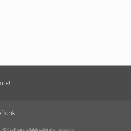
mre!
ólunk
 R&R Software vállalati üzleti alkalmazásokat