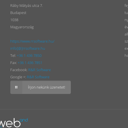
Ráby Mátyás utca 7.
fe
Budapest
tu
1038
n
Magyarország
év
al
https://www.rrsoftware.hu/
sz
info[@]rrsoftware.hu
ex
Tel:
+36 1 436 7850
h
Fax:
+36 1 436 7851
Facebook:
R&R Software
Google +:
R&R Software
Írjon nekünk üzenetet!