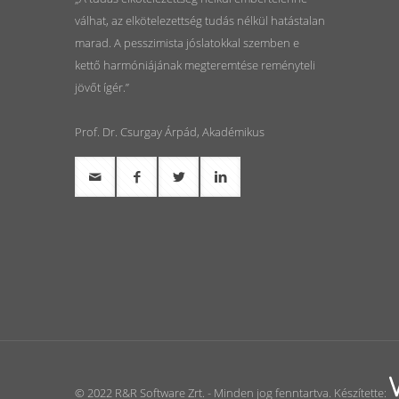
válhat, az elkötelezettség tudás nélkül hatástalan
marad. A pesszimista jóslatokkal szemben e
kettő harmóniájának megteremtése reményteli
jövőt ígér.”
Prof. Dr. Csurgay Árpád, Akadémikus
© 2022 R&R Software Zrt. - Minden jog fenntartva. Készítette: