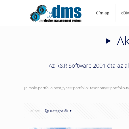
Címlap
cDM
Ak
Az R&R Software 2001 óta az a
[nimble-portfolio post_type="portfolio" taxonomy="portfolio-
Szűrve
Kategóriák