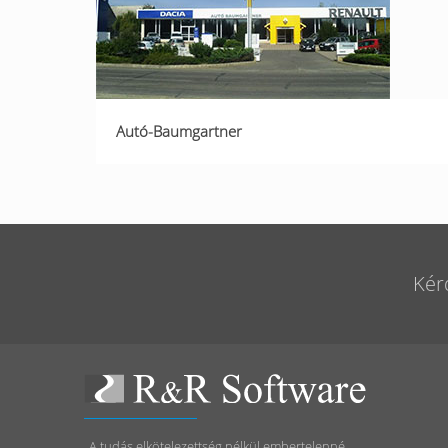
Autó-Baumgartner
Kér
„A tudás elkötelezettség nélkül embertelenné