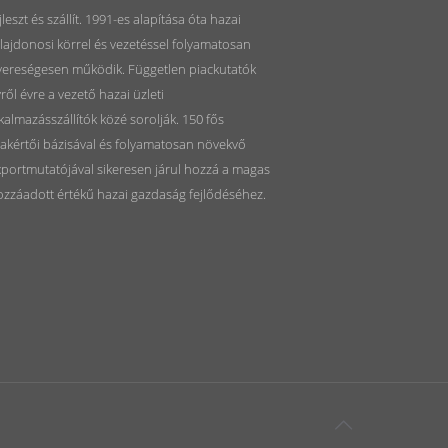
jleszt és szállít. 1991-es alapítása óta hazai
lajdonosi körrel és vezetéssel folyamatosan
yereségesen működik. Független piackutatók
ről évre a vezető hazai üzleti
kalmazásszállítók közé sorolják. 150 fős
akértői bázisával és folyamatosan növekvő
portmutatójával sikeresen járul hozzá a magas
ozzáadott értékű hazai gazdaság fejlődéséhez.